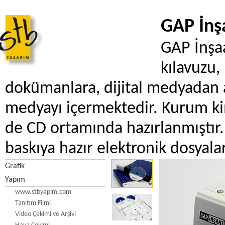
GAP İnş
GAP İnşaa
kılavuzu,
dokümanlara, dijital medyadan a
medyayı içermektedir. Kurum ki
de CD ortamında hazırlanmıştır
baskıya hazır elektronik dosyala
Grafik
Yapım
www.stbyapim.com
Tanıtım Filmi
Video Çekimi ve Arşivi